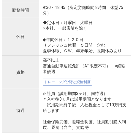
9:30～18:45（所定労働時間 8時間 休憩75
勤務時間
分）
◆定休日：月曜日、火曜日
※本社、一部店舗を除く
休日
◆年間休日：１２０日
リフレッシュ休暇 ５日間 含む
夏季休暇、ＧＷ、年末年始、長期休みあり
高卒以上
普通自動車運転免許（AT限定不可） ※経験
者優遇
資格
トレーニング分野と資格制度
正社員（試用期間3ヶ月、同待遇）
＊入社後3ヵ月は試用期間となります
試用期間終了後、入社祝金として10万円支
待遇
給します
社会保険完備、退職金制度、社員割引購入制
度、昼食（弁当）支給 等